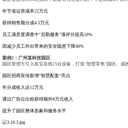
年节省运营成本
22万元
获得销售额分成
4.5万元
员工满意度调查中
"后勤服务"项评分提高18%
因减少员工外出带来的安全隐患下降
40%
案例
2：广州某科技园区
园区管理方引入友宝在线
15台设备，打造"智慧零售"园区。成
园区招商宣传新增
"智慧配套"亮点
年分成收入达
12万元
通过广告位出租获得额外
8万元收入
提升了园区整体形象和服务水平